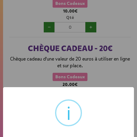
Bons Cadeaux
10.00€
Qté
CHÈQUE CADEAU - 20€
Chèque cadeau d'une valeur de 20 euros à utiliser en ligne
et sur place.
Bons Cadeaux
20.00€
Qté
i
CHÈQUE CADEAU - 30€
Chèque cadeau d'une valeur de 30 euros à utiliser en ligne