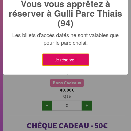
Vous vous apprêtez à
et sur place.
réserver à Gulli Parc Thiais
Bons Cadeaux
(94)
30.00€
Qté
Les billets d'accès datés ne sont valables que
pour le parc choisi.
CHÈQUE CADEAU - 40€
Je réserve !
Chèque cadeau d'une valeur de 40 euros à utiliser en ligne
et sur place.
Bons Cadeaux
40.00€
Qté
CHÈQUE CADEAU - 50€