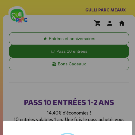
GULLI PARC MEAUX
Entrées et anniversaires
Pass 10 entrées
Bons Cadeaux
PASS 10 ENTRÉES 1-2 ANS
14,40€ d'économies !
10 entrées valables 1 an. Une fois le pass acheté, vous
n'aurez plus qu'à réserver une Entrée Prépayée et une
entrée adulte à la date souhaitée !