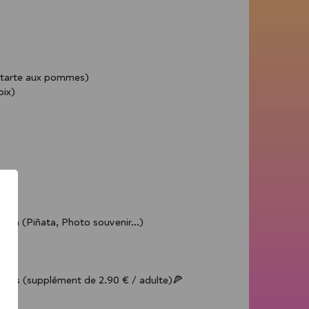
ou tarte aux pommes)
oix)
ion (Piñata, Photo souvenir...)
adultes (supplément de 2.90 € / adulte)🍕