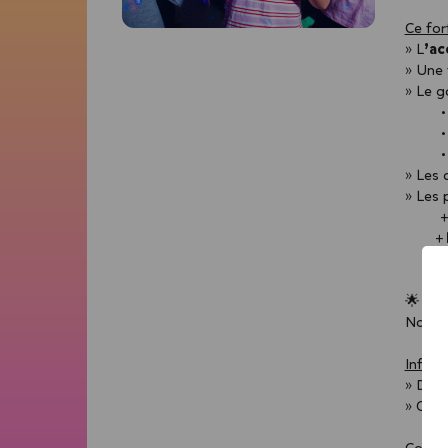
Ce for
’ac
» L
» Une 
» Le g
      
      
       
» Les 
» Les 
 
       
       
 Vou
🌟
Nous p
Inform
» Duré
» Offr
Condit