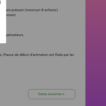
)
 d’enfant présent (minimum 8 enfants)
out moment
s organisateurs.
l'heure de début d'animation est fixée par les 
Dates suivantes