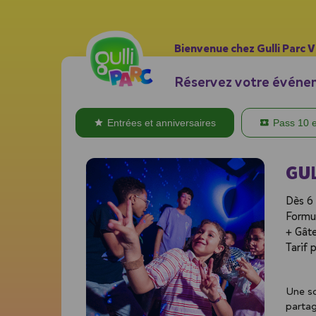
Bienvenue chez Gulli Parc 
Réservez votre événem
Entrées et anniversaires
Pass 10 
GUL
Dès 6 
Formul
+ Gât
Tarif 
Une so
partag