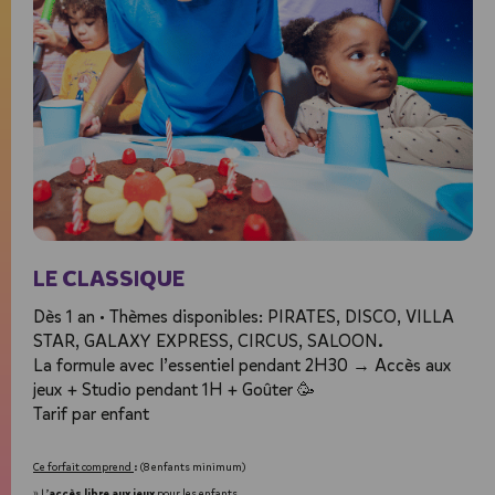
LE CLASSIQUE
Dès 1 an • Thèmes disponibles: PIRATES, DISCO, VILLA
STAR, GALAXY EXPRESS, CIRCUS, SALOON.
La formule avec l’essentiel pendant 2H30 → Accès aux
jeux + Studio pendant 1H + Goûter 🥳
Tarif par enfant
Ce forfait comprend 
: (8 enfants minimum)
accès libre aux jeux
» L’
 pour les enfants