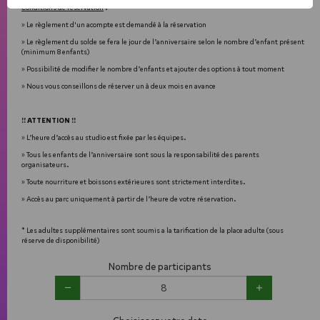
Conditions de réservation
 :
» Le règlement d'un acompte est demandé à la réservation
» Le règlement du solde se fera le jour de l’anniversaire selon le nombre d’enfant présent 
(minimum 8 enfants)
» Possibilité de modifier le nombre d’enfants et ajouter des options à tout moment
» Nous vous conseillons de réserver un à deux mois en avance
!! ATTENTION !!
» L’heure d’accès au studio est fixée par les équipes.
» Tous les enfants de l’anniversaire sont sous la responsabilité des parents 
organisateurs.
» Toute nourriture et boissons extérieures sont strictement interdites.
» Accès au parc uniquement à partir de l’heure de votre réservation.
* Les adultes supplémentaires sont soumis a la tarification de la place adulte (sous 
réserve de disponibilité)
Nombre de participants