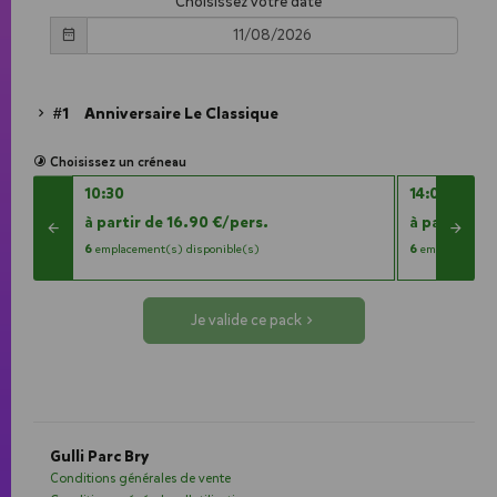
Choisissez votre date
#1
Anniversaire Le Classique
Choisissez un créneau
10:30
14:00
à partir de 16.90 €/pers.
à partir de
6
6
emplacement(s) disponible(s)
emplacement(s
Je valide ce pack
Gulli Parc Bry
Conditions générales de vente