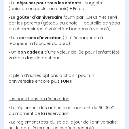
• Le 
déjeuner pour tous les enfants
 : Nuggets 
(poisson ou poulet au choix) + Frites
•
Le 
goûter d'anniversaire
 fourni par FUN CITY et servi 
par les parents (gâteau au choix + 1 bouteille de soda 
au choix + sirops à volonté + bonbons à volonté)
• Les 
cartons d'invitation
 (à télécharger ou à 
récupérer à l'accueil du parc)
• Un 
bon cadeau
 d'une valeur de 10e pour l’enfant fêté 
valable dans la boutique
Et plein d’autres options à choisir pour un 
anniversaire encore plus 
FUN
 !!!
Les conditions de réservation
 :
• Le règlement des arrhes d'un montant de 50.00 € 
au moment de la réservation.
• Le règlement total du solde, le jour de l'anniversaire 
sur le parc. Paiement en espèce accepté.