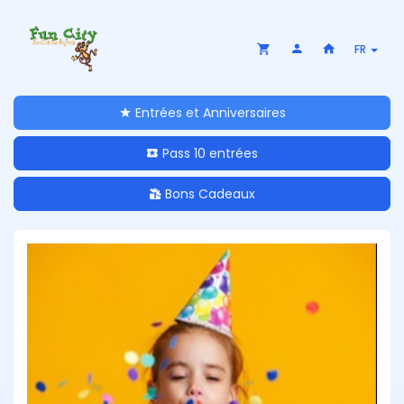
FR
Entrées et Anniversaires
Pass 10 entrées
Bons Cadeaux